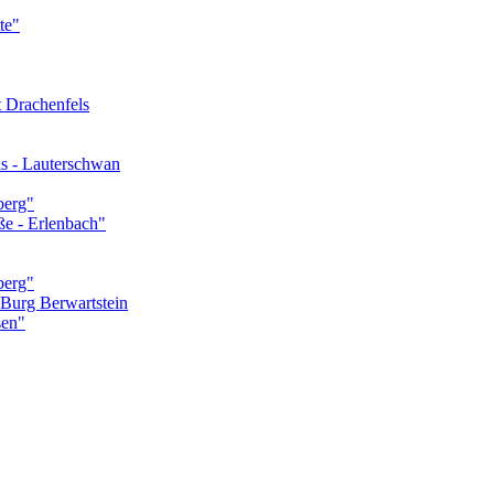
te"
t Drachenfels
ls - Lauterschwan
berg"
ße - Erlenbach"
berg"
 Burg Berwartstein
sen"