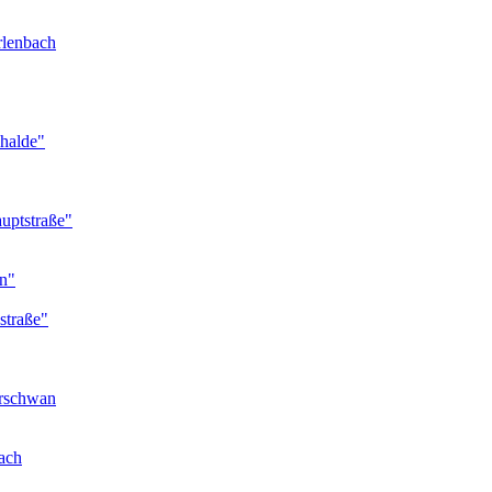
rlenbach
nhalde"
uptstraße"
en"
straße"
erschwan
ach