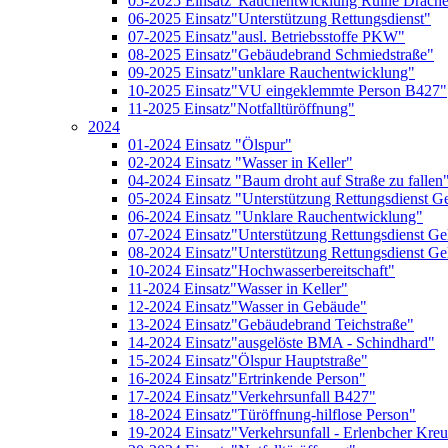
05-2025 Einsatz"Rauchentwicklung Ruine Drache
06-2025 Einsatz"Unterstützung Rettungsdienst"
07-2025 Einsatz"ausl. Betriebsstoffe PKW"
08-2025 Einsatz"Gebäudebrand Schmiedstraße"
09-2025 Einsatz"unklare Rauchentwicklung"
10-2025 Einsatz"VU eingeklemmte Person B427"
11-2025 Einsatz"Notfalltüröffnung"
2024
01-2024 Einsatz "Ölspur"
02-2024 Einsatz "Wasser in Keller"
04-2024 Einsatz "Baum droht auf Straße zu fallen
05-2024 Einsatz "Unterstützung Rettungsdienst G
06-2024 Einsatz "Unklare Rauchentwicklung"
07-2024 Einsatz"Unterstützung Rettungsdienst Ge
08-2024 Einsatz"Unterstützung Rettungsdienst Gel
10-2024 Einsatz"Hochwasserbereitschaft"
11-2024 Einsatz"Wasser in Keller"
12-2024 Einsatz"Wasser in Gebäude"
13-2024 Einsatz"Gebäudebrand Teichstraße"
14-2024 Einsatz"ausgelöste BMA - Schindhard"
15-2024 Einsatz"Ölspur Hauptstraße"
16-2024 Einsatz"Ertrinkende Person"
17-2024 Einsatz"Verkehrsunfall B427"
18-2024 Einsatz"Türöffnung-hilflose Person"
19-2024 Einsatz"Verkehrsunfall - Erlenbcher Kre