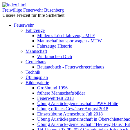
Freiwillige Feuerwehr Busenberg
Unsere Freizeit für Ihre Sicherheit
Feuerwehr
Fahrzeuge
Mittleres Löschfahrzeug - MLF
Mannschafttransportwagen - MTW
Fahrzeuge Historie
Mannschaft
Wir brauchen Dich
Gerätehaus
Bautagebuch - Feuerwehrgerätehaus
Technik
Übungsplan
Bildergalerie
Großbrand 1996
frühere Mannschaftsbilder
Feuerwehrfest 2018
Übung Ausrückegemeinschaft - PWV-Hütte
Übung offenes Gewässer August 2018
Einsatzübung Atemschutz Juli 2018
Übung Ausrückegemeinschaft in Oberschlettenba
Übung Ausrückegemeinschaft "Hedwig-Haus" Er
TH-Uebung 23.09.2023 Campingplatz Erlenbach