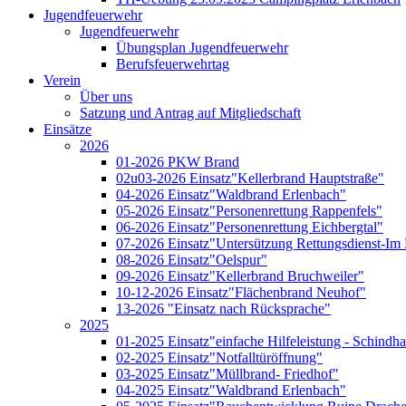
Jugendfeuerwehr
Jugendfeuerwehr
Übungsplan Jugendfeuerwehr
Berufsfeuerwehrtag
Verein
Über uns
Satzung und Antrag auf Mitgliedschaft
Einsätze
2026
01-2026 PKW Brand
02u03-2026 Einsatz"Kellerbrand Hauptstraße"
04-2026 Einsatz"Waldbrand Erlenbach"
05-2026 Einsatz"Personenrettung Rappenfels"
06-2026 Einsatz"Personenrettung Eichbergtal"
07-2026 Einsatz"Untersützung Rettungsdienst-Im 
08-2026 Einsatz"Oelspur"
09-2026 Einsatz"Kellerbrand Bruchweiler"
10-12-2026 Einsatz"Flächenbrand Neuhof"
13-2026 "Einsatz nach Rücksprache"
2025
01-2025 Einsatz"einfache Hilfeleistung - Schindh
02-2025 Einsatz"Notfalltüröffnung"
03-2025 Einsatz"Müllbrand- Friedhof"
04-2025 Einsatz"Waldbrand Erlenbach"