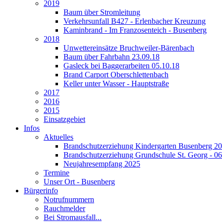
2019
Baum über Stromleitung
Verkehrsunfall B427 - Erlenbacher Kreuzung
Kaminbrand - Im Franzosenteich - Busenberg
2018
Unwettereinsätze Bruchweiler-Bärenbach
Baum über Fahrbahn 23.09.18
Gasleck bei Baggerarbeiten 05.10.18
Brand Carport Oberschlettenbach
Keller unter Wasser - Hauptstraße
2017
2016
2015
Einsatzgebiet
Infos
Aktuelles
Brandschutzerziehung Kindergarten Busenberg 2
Brandschutzerziehung Grundschule St. Georg - 0
Neujahresempfang 2025
Termine
Unser Ort - Busenberg
Bürgerinfo
Notrufnummern
Rauchmelder
Bei Stromausfall...