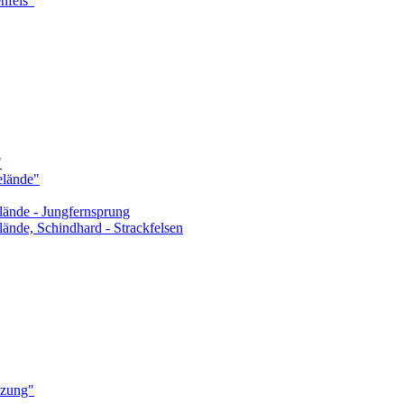
nfels"
"
elände"
lände - Jungfernsprung
ände, Schindhard - Strackfelsen
uzung"