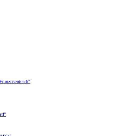
Franzosenteich"
ard"