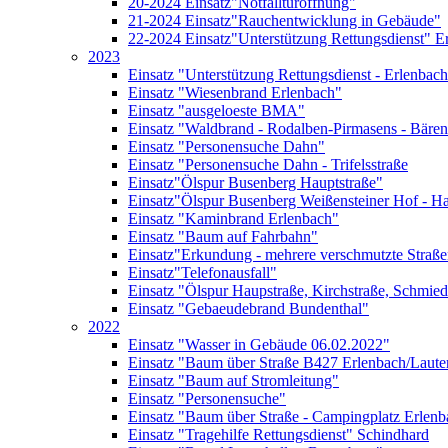
20-2024 Einsatz"Notfalltüröffnung"
21-2024 Einsatz"Rauchentwicklung in Gebäude"
22-2024 Einsatz"Unterstützung Rettungsdienst" E
2023
Einsatz "Unterstützung Rettungsdienst - Erlenbach
Einsatz "Wiesenbrand Erlenbach"
Einsatz "ausgeloeste BMA"
Einsatz "Waldbrand - Rodalben-Pirmasens - Bäre
Einsatz "Personensuche Dahn"
Einsatz "Personensuche Dahn - Trifelsstraße
Einsatz"Ölspur Busenberg Hauptstraße"
Einsatz"Ölspur Busenberg Weißensteiner Hof - Ha
Einsatz "Kaminbrand Erlenbach"
Einsatz "Baum auf Fahrbahn"
Einsatz"Erkundung - mehrere verschmutzte Straß
Einsatz"Telefonausfall"
Einsatz "Ölspur Haupstraße, Kirchstraße, Schmied
Einsatz "Gebaeudebrand Bundenthal"
2022
Einsatz "Wasser in Gebäude 06.02.2022"
Einsatz "Baum über Straße B427 Erlenbach/Laut
Einsatz "Baum auf Stromleitung"
Einsatz "Personensuche"
Einsatz "Baum über Straße - Campingplatz Erlenb
Einsatz "Tragehilfe Rettungsdienst" Schindhard